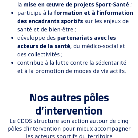
la
mise en œuvre de projets Sport-Santé
;
participe à la
formation et à l’information
des encadrants sportifs
sur les enjeux de
santé et de bien-être ;
développe des
partenariats avec les
acteurs de la santé
, du médico-social et
des collectivités ;
contribue à la lutte contre la sédentarité
et à la promotion de modes de vie actifs.
Politiques
Nos autres pôles
publiques
d’intervention
&
Sport
haut-
Féminisation
Éducation
adapté
Le CDOS structure son action autour de cinq
niveau
&
&
&
pôles d’intervention pour mieux accompagner
Professionnalisation
Citoyenneté
Handisport
les acteurs sportifs du territoire