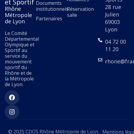
et Sportif
En
Documents
renforcer
des
personnes
avec
28 rue
Rhône
savoir
institutionnels
Réservation
les
jeunes
en
les
Julien
Métropole
plus
salle
Partenaires
compétences.
publics.
situation
collectivité
de Lyon
69003
de
et
Lyon
Le Comité
handicap.
soutien
Départemental
04 72 00
aux
Olympique et
11 20
athlètes
Sportif au
service du
de
rhone@fra
mouvement
haut
sportif du
niveau.
Rhône et de
la Métropole
de Lyon.
© 2025 CDOS Rhône Métropole de Lyon.
Mentions léga