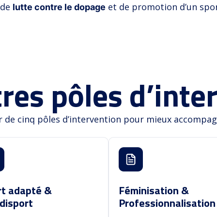
 de
et de promotion d’un spo
lutte contre le dopage
res pôles d’inte
 de cinq pôles d’intervention pour mieux accompagne
Féminisation &
rt adapté &
Professionnalisation
disport
rt adapté &
Féminisation &
disport
Professionnalisation
Féminisation et
loppement et soutien