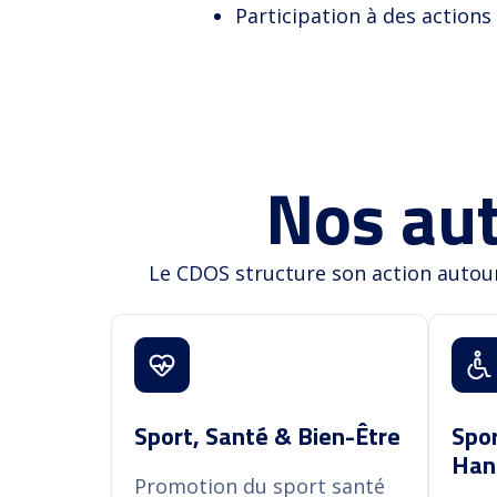
Participation à des actions
Nos aut
Le CDOS structure son action autour
Spo
Sport, Santé & Bien-Être
Han
Sport, Santé & Bien-Être
Spo
Promotion du sport santé
Han
et accompagnement des
Déve
Promotion du sport santé