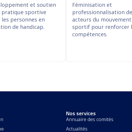
professionnalisation d
a pratique sportive
loppement et soutien
Féminisation et
acteurs du mouvement
 les personnes en
a pratique sportive
professionnalisation d
sportif pour renforcer 
ation de handicap.
 les personnes en
acteurs du mouvement
compétences.
ation de handicap.
sportif pour renforcer 
compétences.
 savoir plus
En savoir plus
Nos services
on
Annuaire des comités
pe
Actualités