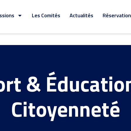
ssions
Les Comités
Actualités
Réservation 
rt & Éducatio
Citoyenneté