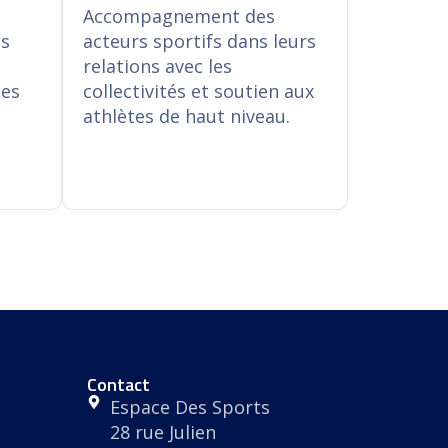
es
acteurs sportifs dans leurs
Accompagnement des
relations avec les
es
acteurs sportifs dans leurs
les
collectivités et soutien aux
relations avec les
athlètes de haut niveau.
les
collectivités et soutien aux
athlètes de haut niveau.
En savoir plus
Contact
Espace Des Sports
28 rue Julien