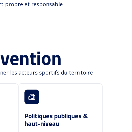
rt propre et responsable
rvention
r les acteurs sportifs du territoire
Politiques publiques &
haut-niveau
Politiques publiques &
haut-niveau
Accompagnement des