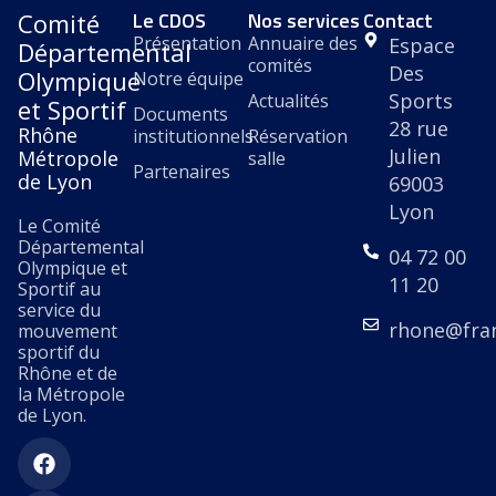
Le CDOS
Nos services
Contact
Comité
Présentation
Annuaire des
Espace
Départemental
comités
Des
Olympique
Notre équipe
Sports
Actualités
et Sportif
Documents
28 rue
Rhône
institutionnels
Réservation
Julien
Métropole
salle
Partenaires
de Lyon
69003
Lyon
Le Comité
Départemental
04 72 00
Olympique et
11 20
Sportif au
service du
rhone@fra
mouvement
sportif du
Rhône et de
la Métropole
de Lyon.