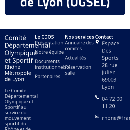
de Lyon (UGSEL)
Le CDOS
Nos services
Contact
Comité
Présentation
Annuaire des
Espace
Départemental
comités
Des
Olympique
Notre équipe
Sports
Actualités
et Sportif
Documents
28 rue
Rhône
institutionnels
Réservation
Julien
Métropole
salle
Partenaires
de Lyon
69003
Lyon
Le Comité
Départemental
04 72 00
Olympique et
11 20
Sportif au
service du
rhone@fra
mouvement
sportif du
Rhône et de