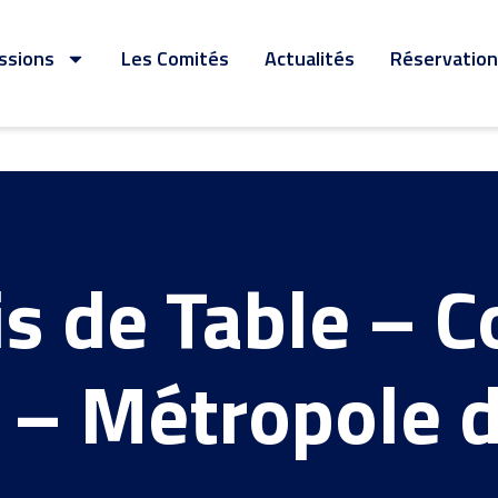
ssions
Les Comités
Actualités
Réservation 
s de Table – 
 – Métropole d