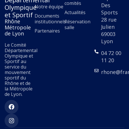
comités
Des
Olympique
Notre équipe
Sports
Actualités
et Sportif
Documents
28 rue
Rhône
institutionnels
Réservation
Julien
Métropole
salle
Partenaires
de Lyon
69003
Lyon
Le Comité
Départemental
04 72 00
Olympique et
11 20
Sportif au
service du
rhone@fra
mouvement
sportif du
Rhône et de
la Métropole
de Lyon.