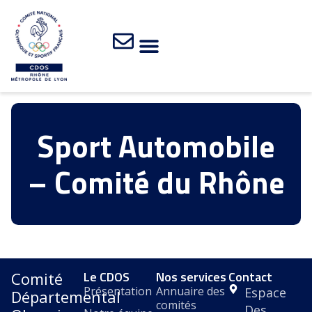
Sport Automobile
– Comité du Rhône
Le CDOS
Nos services
Contact
Comité
Présentation
Annuaire des
Espace
Départemental
comités
Des