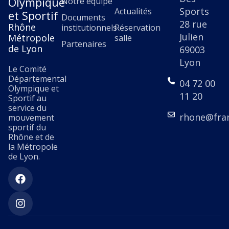
Olympique
Notre équipe
Sports
Actualités
et Sportif
Documents
28 rue
Rhône
institutionnels
Réservation
Julien
Métropole
salle
Partenaires
de Lyon
69003
Lyon
Le Comité
Départemental
04 72 00
Olympique et
11 20
Sportif au
service du
rhone@fra
mouvement
sportif du
Rhône et de
la Métropole
de Lyon.