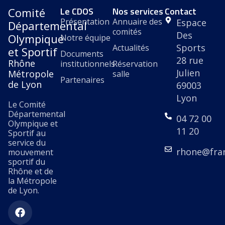
Le CDOS
Nos services
Contact
Comité
Présentation
Annuaire des
Espace
Départemental
comités
Des
Olympique
Notre équipe
Sports
Actualités
et Sportif
Documents
28 rue
Rhône
institutionnels
Réservation
Julien
Métropole
salle
Partenaires
de Lyon
69003
Lyon
Le Comité
Départemental
04 72 00
Olympique et
11 20
Sportif au
service du
rhone@fra
mouvement
sportif du
Rhône et de
la Métropole
de Lyon.