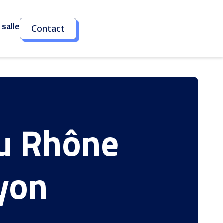
salle
Contact
du Rhône
yon