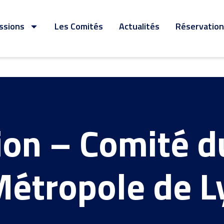
ssions
Les Comités
Actualités
Réservation 
ion – Comité 
Métropole de L