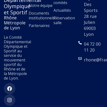
comités
Des
Olympique
Notre équipe
Sports
Actualités
et Sportif
Documents
28 rue
Rhône
institutionnels
Réservation
Julien
Métropole
salle
Partenaires
de Lyon
69003
Lyon
Le Comité
Départemental
04 72 00
Olympique et
11 20
Sportif au
service du
rhone@fra
mouvement
sportif du
Rhône et de
la Métropole
de Lyon.