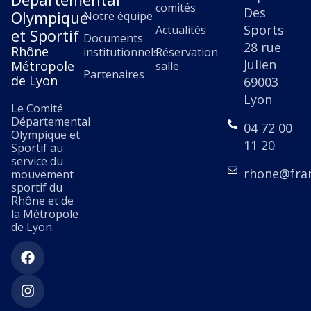
comités
Des
Olympique
Notre équipe
Sports
Actualités
et Sportif
Documents
28 rue
Rhône
institutionnels
Réservation
Julien
Métropole
salle
Partenaires
de Lyon
69003
Lyon
Le Comité
Départemental
04 72 00
Olympique et
11 20
Sportif au
service du
rhone@fra
mouvement
sportif du
Rhône et de
la Métropole
de Lyon.